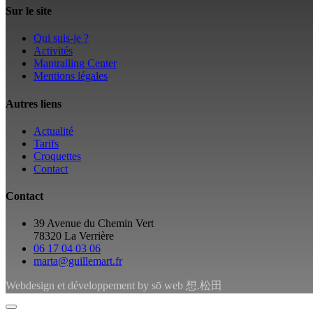
Sur le site
Qui suis-je ?
Activités
Mantrailing Center
Mentions légales
Autres liens
Actualité
Tarifs
Croquettes
Contact
Contact
39 Avenue du Chemin Vert
78320 La Verrière
06 17 04 03 06
marta@guillemart.fr
Webdesign et développement by sō web 想.松田